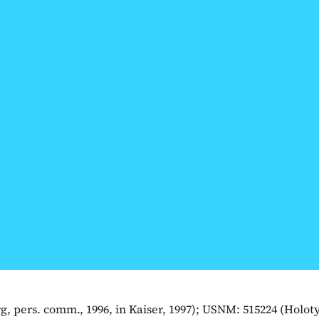
g, pers. comm., 1996, in Kaiser, 1997); USNM: 515224 (Holoty