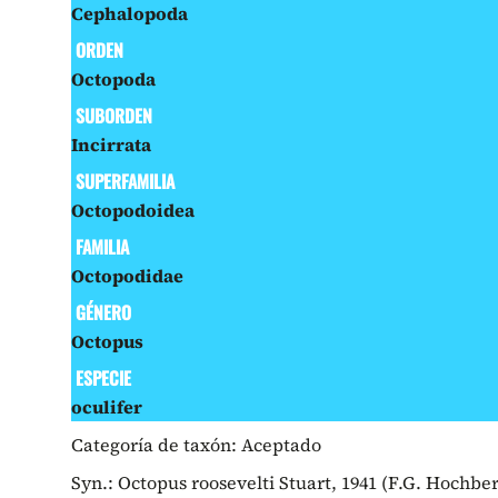
Cephalopoda
ORDEN
Octopoda
SUBORDEN
Incirrata
SUPERFAMILIA
Octopodoidea
FAMILIA
Octopodidae
GÉNERO
Octopus
ESPECIE
oculifer
Categoría de taxón:
Aceptado
Syn.: Octopus roosevelti Stuart, 1941 (F.G. Hochber