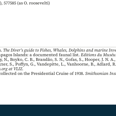
, 577585 (as O. roosevelti)
s.
The Diver's guide to Fishes, Whales, Dolphins and marine Inve
apagos Islands: a documented faunal list.
Editions du Muséum
y, N., Boyko, C. B., Brandão, S. N., Gofas, S., Hooper, J. N. A
er, S., Poffyn, G., Vandepitte, L., Vanhoorne, B., Adlard, R.
.org
at VLIZ.
ollected on the Presidential Cruise of 1938.
Smithsonian Inst